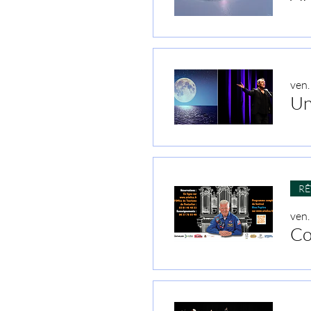
ven.
RÊ
ven.
Co