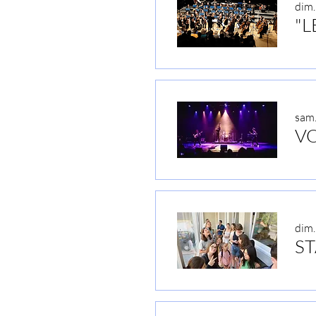
dim.
sam.
dim. 
ST