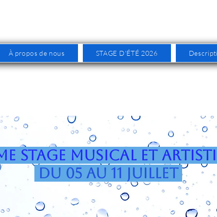
À propos de nous
STAGE D'ÉTÉ 2026
Descript
ème STAGE MUSICAL ET ARTIST
du 05 au 11 juillet