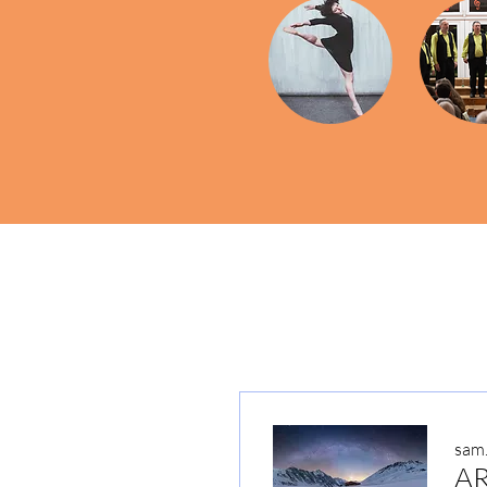
sam.
AR