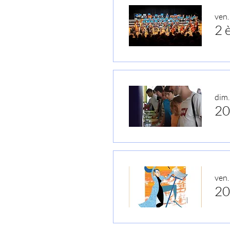
ven.
2 
dim. 
20
ven.
20