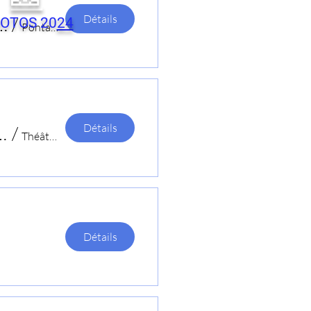
Détails
oncert de clôture dimanche 17h00
/
OTOS 20
24
Pontarlier
Détails
amedi 10 MAI 20h00-22h30
/
Théâtre B. BLIER
Détails