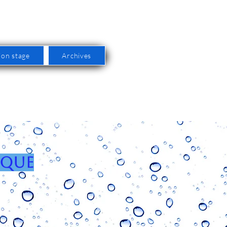
ion stage
Archives
IQUE