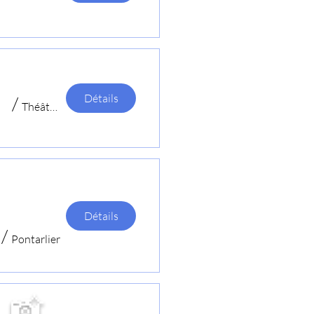
Détails
/
Théâtre Bernard Blier
Détails
/
Pontarlier
📸