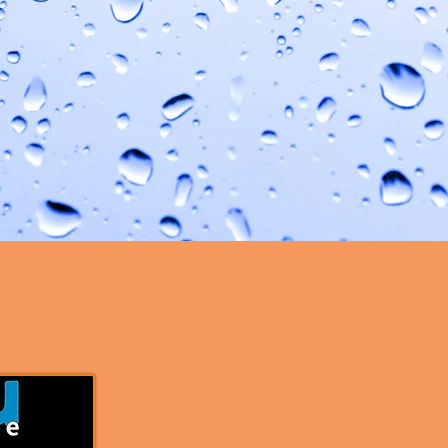
+ carte bancaire
+ chèques
+ espèces
+ chèques vacances
+ virement bancaire